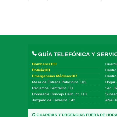
GUÍA TELEFÓNICA Y SERVIC
Bomberos100
Guardi
Policía101
Centro
Emergencias Médicas107
Centro 
Mesa de Entrada PalacioInt. 101
Hogar 
Reclamos CentralInt. 111
Sec. De
Honorable Concejo Delib.Int. 113
Subsecr
Juzgado de FaltasInt. 142
ANAFIn
GUARDIAS Y URGENCIAS FUERA DE HORA