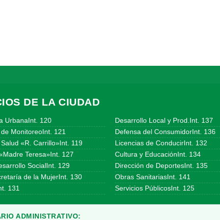
IOS DE LA CIUDAD
a UrbanaInt. 120
Desarrollo Local y Prod.Int. 137
 de MonitoreoInt. 121
Defensa del ConsumidorInt. 136
Salud «R. Carrillo»Int. 119
Licencias de ConducirInt. 132
«Madre Teresa»Int. 127
Cultura y EducaciónInt. 134
sarrollo SocialInt. 129
Dirección de DeportesInt. 135
etaría de la MujerInt. 130
Obras SanitariasInt. 141
t. 131
Servicios PúblicosInt. 125
RIO ADMINISTRATIVO: