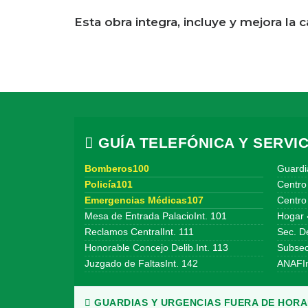
Esta obra integra, incluye y mejora la 
GUÍA TELEFÓNICA Y SERVIC
Bomberos100
Guardi
Policía101
Centro
Emergencias Médicas107
Centro 
Mesa de Entrada PalacioInt. 101
Hogar 
Reclamos CentralInt. 111
Sec. De
Honorable Concejo Delib.Int. 113
Subsecr
Juzgado de FaltasInt. 142
ANAFIn
GUARDIAS Y URGENCIAS FUERA DE HORAR