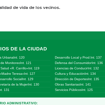
calidad de vida de los vecinos.
IOS DE LA CIUDAD
a UrbanaInt. 120
Desarrollo Local y Prod.Int. 137
 de MonitoreoInt. 121
Defensa del ConsumidorInt. 136
Salud «R. Carrillo»Int. 119
Licencias de ConducirInt. 132
«Madre Teresa»Int. 127
Cultura y EducaciónInt. 134
sarrollo SocialInt. 129
Dirección de DeportesInt. 135
etaría de la MujerInt. 130
Obras SanitariasInt. 141
t. 131
Servicios PúblicosInt. 125
IO ADMINISTRATIVO: