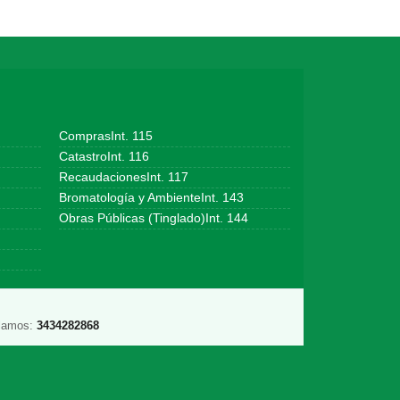
ComprasInt. 115
CatastroInt. 116
RecaudacionesInt. 117
Bromatología y AmbienteInt. 143
Obras Públicas (Tinglado)Int. 144
lamos:
3434282868