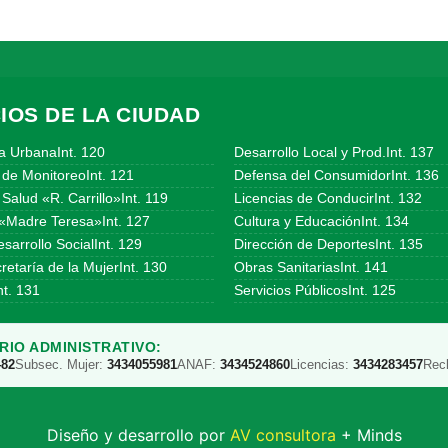
IOS DE LA CIUDAD
a UrbanaInt. 120
Desarrollo Local y Prod.Int. 137
 de MonitoreoInt. 121
Defensa del ConsumidorInt. 136
Salud «R. Carrillo»Int. 119
Licencias de ConducirInt. 132
«Madre Teresa»Int. 127
Cultura y EducaciónInt. 134
sarrollo SocialInt. 129
Dirección de DeportesInt. 135
etaría de la MujerInt. 130
Obras SanitariasInt. 141
t. 131
Servicios PúblicosInt. 125
IO ADMINISTRATIVO:
482
Subsec. Mujer:
3434055981
ANAF:
3434524860
Licencias:
3434283457
Rec
Diseño y desarrollo por
AV consultora
+ Minds