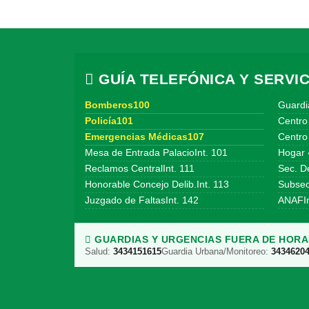
GUÍA TELEFÓNICA Y SERVIC
Bomberos100
Guardi
Policía101
Centro
Emergencias Médicas107
Centro 
Mesa de Entrada PalacioInt. 101
Hogar 
Reclamos CentralInt. 111
Sec. De
Honorable Concejo Delib.Int. 113
Subsecr
Juzgado de FaltasInt. 142
ANAFIn
GUARDIAS Y URGENCIAS FUERA DE HORAR
Salud:
3434151615
Guardia Urbana/Monitoreo:
3434620