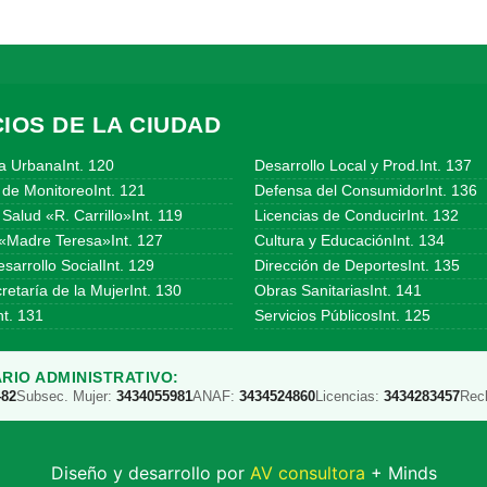
IOS DE LA CIUDAD
a UrbanaInt. 120
Desarrollo Local y Prod.Int. 137
 de MonitoreoInt. 121
Defensa del ConsumidorInt. 136
Salud «R. Carrillo»Int. 119
Licencias de ConducirInt. 132
«Madre Teresa»Int. 127
Cultura y EducaciónInt. 134
sarrollo SocialInt. 129
Dirección de DeportesInt. 135
etaría de la MujerInt. 130
Obras SanitariasInt. 141
t. 131
Servicios PúblicosInt. 125
RIO ADMINISTRATIVO:
482
Subsec. Mujer:
3434055981
ANAF:
3434524860
Licencias:
3434283457
Rec
Diseño y desarrollo por
AV consultora
+ Minds