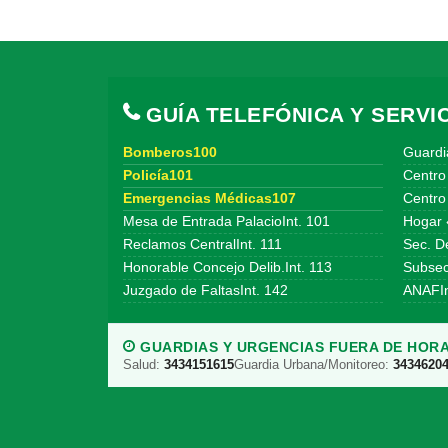
GUÍA TELEFÓNICA Y SERVIC
Bomberos100
Guardi
Policía101
Centro
Emergencias Médicas107
Centro 
Mesa de Entrada PalacioInt. 101
Hogar 
Reclamos CentralInt. 111
Sec. De
Honorable Concejo Delib.Int. 113
Subsecr
Juzgado de FaltasInt. 142
ANAFIn
GUARDIAS Y URGENCIAS FUERA DE HORA
Salud:
3434151615
Guardia Urbana/Monitoreo:
3434620