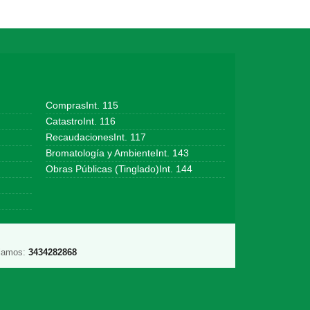
ComprasInt. 115
CatastroInt. 116
RecaudacionesInt. 117
Bromatología y AmbienteInt. 143
Obras Públicas (Tinglado)Int. 144
lamos:
3434282868