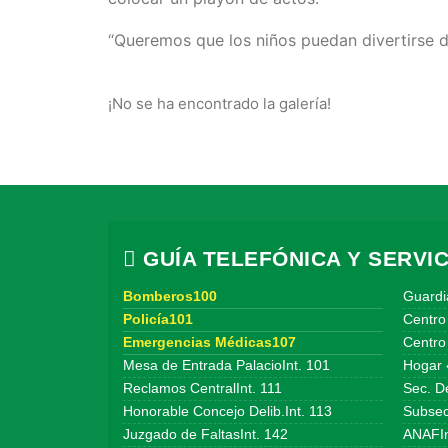
“Queremos que los niños puedan divertirse d
¡No se ha encontrado la galería!
GUÍA TELEFÓNICA Y SERVIC
Bomberos100
Guardi
Policía101
Centro
Emergencias Médicas107
Centro 
Mesa de Entrada PalacioInt. 101
Hogar 
Reclamos CentralInt. 111
Sec. De
Honorable Concejo Delib.Int. 113
Subsecr
Juzgado de FaltasInt. 142
ANAFIn