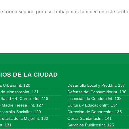
e forma segura, por eso trabajamos también en este sector 
IOS DE LA CIUDAD
a UrbanaInt. 120
Desarrollo Local y Prod.Int. 137
 de MonitoreoInt. 121
Defensa del ConsumidorInt. 136
Salud «R. Carrillo»Int. 119
Licencias de ConducirInt. 132
«Madre Teresa»Int. 127
Cultura y EducaciónInt. 134
sarrollo SocialInt. 129
Dirección de DeportesInt. 135
etaría de la MujerInt. 130
Obras SanitariasInt. 141
t. 131
Servicios PúblicosInt. 125