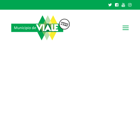
NOTICIAS
GOBIERNO
HCD
TRÁMITES Y SERVICIOS
CIUDAD
PARQUE INDUSTRIAL
RECAUDACIONES