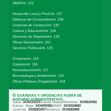
ANAFInt. 131
Desarrollo Local y Prod.Int. 137
Defensa del ConsumidorInt. 136
Licencias de ConducirInt. 132
Cultura y EducaciónInt. 134
Dirección de DeportesInt. 135
Obras SanitariasInt. 141
Servicios PúblicosInt. 125
ComprasInt. 115
CatastroInt. 116
RecaudacionesInt. 117
Bromatología y AmbienteInt. 143
Obras Públicas (Tinglado)Int. 144
GUARDIAS Y URGENCIAS FUERA DE
HORARIO ADMINISTRATIVO:
Salud:
3434151615
Guardia Urbana/Monitoreo:
3434620482
Subsec. Mujer:
3434055981
ANAF:
3434524860
Licencias:
3434283457
Reclamos:
3434282868