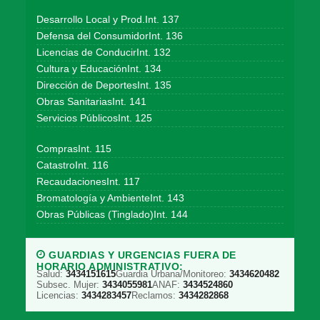
Desarrollo Local y Prod.Int. 137
Defensa del ConsumidorInt. 136
Licencias de ConducirInt. 132
Cultura y EducaciónInt. 134
Dirección de DeportesInt. 135
Obras SanitariasInt. 141
Servicios PúblicosInt. 125
ComprasInt. 115
CatastroInt. 116
RecaudacionesInt. 117
Bromatología y AmbienteInt. 143
Obras Públicas (Tinglado)Int. 144
GUARDIAS Y URGENCIAS FUERA DE
HORARIO ADMINISTRATIVO:
Salud:
3434151615
Guardia Urbana/Monitoreo:
3434620482
Subsec. Mujer:
3434055981
ANAF:
3434524860
Licencias:
3434283457
Reclamos:
3434282868