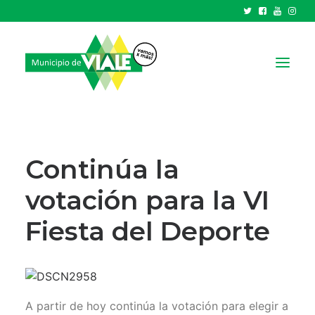
NOTICIAS
GOBIERNO
Continúa la
HCD
votación para la VI
TRÁMITES Y SERVICIOS
Fiesta del Deporte
CIUDAD
PARQUE INDUSTRIAL
RECAUDACIONES
A partir de hoy continúa la votación para elegir a