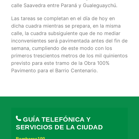
calle Saavedra entre Paraná y Gualeguaychú.
Las tareas se completan en el día de hoy en
dicha cuadra mientras se prepara, en la misma
calle, la cuadra subsiguiente que de no mediar
inconvenientes será pavimentada antes del fin de
semana, cumpliendo de este modo con los
primeros trescientos metros de los mil quinientos
previsto para este tramo de la Obra 100%
Pavimento para el Barrio Centenario.
GUÍA TELEFÓNICA Y
SERVICIOS DE LA CIUDAD
Bomberos100