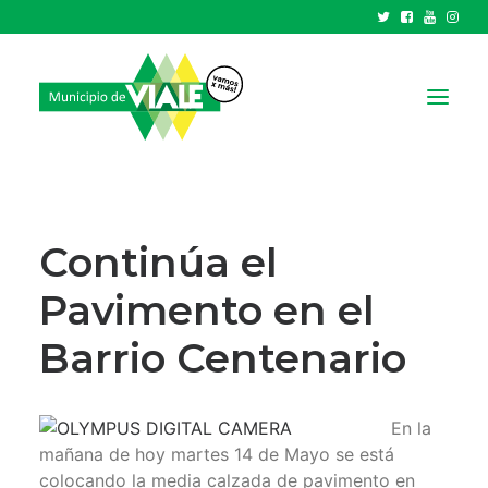
NOTICIAS
GOBIERNO
Continúa el
HCD
Pavimento en el
TRÁMITES Y SERVICIOS
Barrio Centenario
CIUDAD
PARQUE INDUSTRIAL
En la
RECAUDACIONES
mañana de hoy martes 14 de Mayo se está
colocando la media calzada de pavimento en