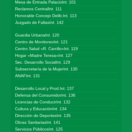
Mesa de Entrada PalacioInt. 101
Reclamos CentralInt. 111
Honorable Concejo Delib.Int. 113
Juzgado de FaltasInt. 142
Guardia UrbanaInt. 120
Centro de MonitoreoInt. 121
Centro Salud «R. Carrillo»Int. 119
Hogar «Madre Teresa»Int. 127
Sec. Desarrollo SocialInt. 129
Subsecretaría de la MujerInt. 130
ANAFInt. 131
Desarrollo Local y Prod.Int. 137
Defensa del ConsumidorInt. 136
Licencias de ConducirInt. 132
Cultura y EducaciónInt. 134
Dirección de DeportesInt. 135
Obras SanitariasInt. 141
Servicios PúblicosInt. 125