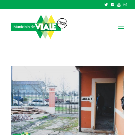
NOTICIAS
GOBIERNO
HCD
TRÁMITES Y SERVICIOS
CIUDAD
PARQUE INDUSTRIAL
RECAUDACIONES