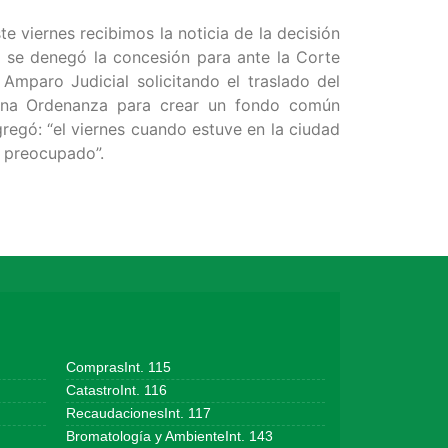
e viernes recibimos la noticia de la decisión
a se denegó la concesión para ante la Corte
Amparo Judicial solicitando el traslado del
e una Ordenanza para crear un fondo común
gregó: “el viernes cuando estuve en la ciudad
 preocupado”.
ComprasInt. 115
CatastroInt. 116
RecaudacionesInt. 117
Bromatología y AmbienteInt. 143