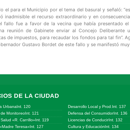
el para el Municipio por el tema del basural y señaló: “est
ró inadmisible el recurso extraordinario y en consecuenci
 fallo fue a favor de la vecina que había presentado el 
ltima reunión de Gabinete enviar al Concejo Deliberant
tas de impuestos, para recaudar los fondos para tal fin”. A
bernador Gustavo Bordet de este fallo y se manifestó muy
IOS DE LA CIUDAD
a UrbanaInt. 120
Desarrollo Local y Prod.Int. 137
 de MonitoreoInt. 121
Defensa del ConsumidorInt. 136
Salud «R. Carrillo»Int. 119
Licencias de ConducirInt. 132
«Madre Teresa»Int. 127
Cultura y EducaciónInt. 134