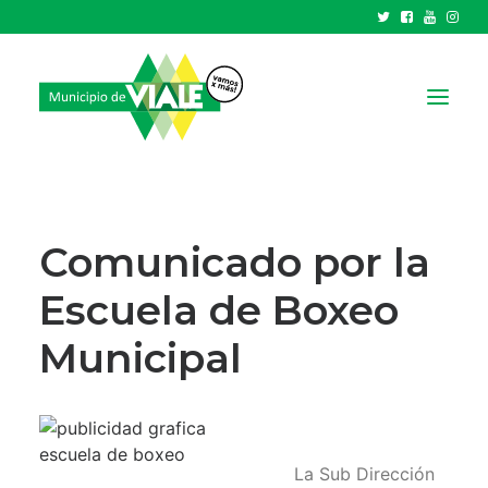
NOTICIAS
GOBIERNO
Comunicado por la
HCD
Escuela de Boxeo
TRÁMITES Y SERVICIOS
Municipal
CIUDAD
PARQUE INDUSTRIAL
RECAUDACIONES
La Sub Dirección