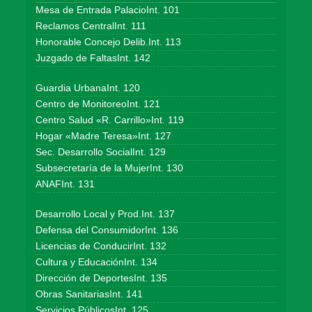
Mesa de Entrada PalacioInt. 101
Reclamos CentralInt. 111
Honorable Concejo Delib.Int. 113
Juzgado de FaltasInt. 142
Guardia UrbanaInt. 120
Centro de MonitoreoInt. 121
Centro Salud «R. Carrillo»Int. 119
Hogar «Madre Teresa»Int. 127
Sec. Desarrollo SocialInt. 129
Subsecretaría de la MujerInt. 130
ANAFInt. 131
Desarrollo Local y Prod.Int. 137
Defensa del ConsumidorInt. 136
Licencias de ConducirInt. 132
Cultura y EducaciónInt. 134
Dirección de DeportesInt. 135
Obras SanitariasInt. 141
Servicios PúblicosInt. 125