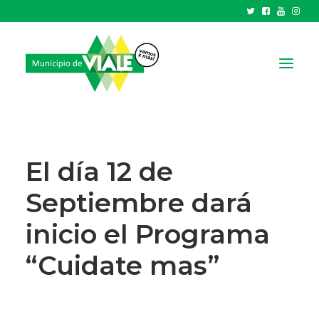
NOTICIAS
GOBIERNO
El día 12 de
HCD
Septiembre dará
TRÁMITES Y SERVICIOS
inicio el Programa
CIUDAD
PARQUE INDUSTRIAL
“Cuidate mas”
RECAUDACIONES