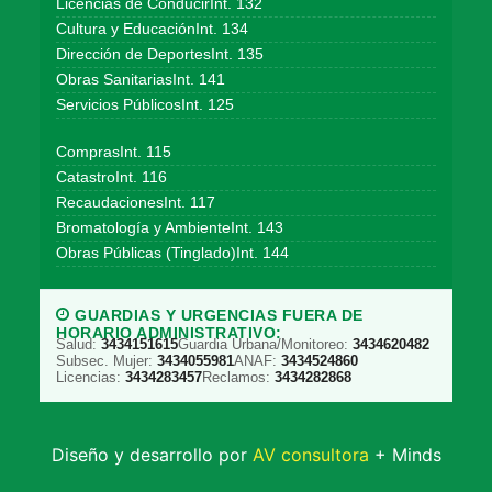
Licencias de ConducirInt. 132
Cultura y EducaciónInt. 134
Dirección de DeportesInt. 135
Obras SanitariasInt. 141
Servicios PúblicosInt. 125
ComprasInt. 115
CatastroInt. 116
RecaudacionesInt. 117
Bromatología y AmbienteInt. 143
Obras Públicas (Tinglado)Int. 144
GUARDIAS Y URGENCIAS FUERA DE
HORARIO ADMINISTRATIVO:
Salud:
3434151615
Guardia Urbana/Monitoreo:
3434620482
Subsec. Mujer:
3434055981
ANAF:
3434524860
Licencias:
3434283457
Reclamos:
3434282868
Diseño y desarrollo por
AV consultora
+ Minds