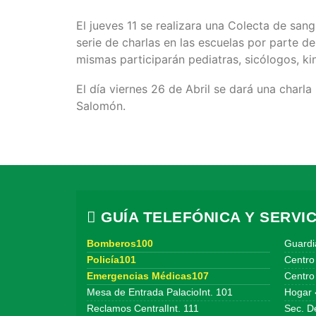
El jueves 11 se realizara una Colecta de san
serie de charlas en las escuelas por parte de
mismas participarán pediatras, sicólogos, ki
El día viernes 26 de Abril se dará una charl
Salomón.
GUÍA TELEFÓNICA Y SERVIC
Bomberos100
Guardi
Policía101
Centro
Emergencias Médicas107
Centro 
Mesa de Entrada PalacioInt. 101
Hogar 
Reclamos CentralInt. 111
Sec. De