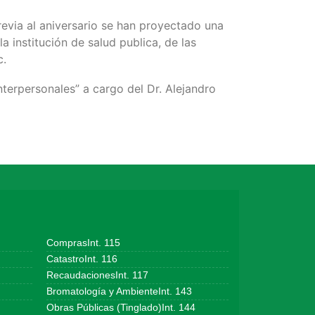
revia al aniversario se han proyectado una
a institución de salud publica, de las
c.
nterpersonales” a cargo del Dr. Alejandro
ComprasInt. 115
CatastroInt. 116
RecaudacionesInt. 117
Bromatología y AmbienteInt. 143
Obras Públicas (Tinglado)Int. 144