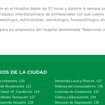
gre en el Hospital desde las 07 horas y durante la semana p
l equipo interdisciplinario de profesionales con que cuenta l
nesiólogos, nutricionistas, odontólogos, fonoaudiólogos, et
a para los empleados del Hospital denominada “Relaciones i
IOS DE LA CIUDAD
a UrbanaInt. 120
Desarrollo Local y Prod.Int. 137
 de MonitoreoInt. 121
Defensa del ConsumidorInt. 136
Salud «R. Carrillo»Int. 119
Licencias de ConducirInt. 132
«Madre Teresa»Int. 127
Cultura y EducaciónInt. 134
sarrollo SocialInt. 129
Dirección de DeportesInt. 135