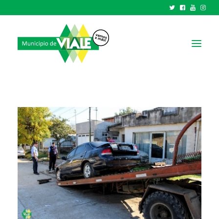
NOTICIAS
GOBIERNO
HCD
TRÁMITES Y SERVICIOS
CIUDAD
PARQUE INDUSTRIAL
RECAUDACIONES