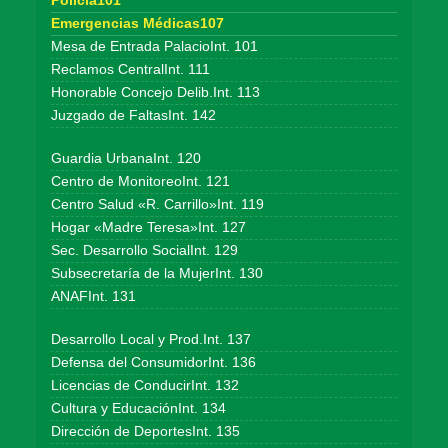
Policía101
Emergencias Médicas107
Mesa de Entrada PalacioInt. 101
Reclamos CentralInt. 111
Honorable Concejo Delib.Int. 113
Juzgado de FaltasInt. 142
Guardia UrbanaInt. 120
Centro de MonitoreoInt. 121
Centro Salud «R. Carrillo»Int. 119
Hogar «Madre Teresa»Int. 127
Sec. Desarrollo SocialInt. 129
Subsecretaría de la MujerInt. 130
ANAFInt. 131
Desarrollo Local y Prod.Int. 137
Defensa del ConsumidorInt. 136
Licencias de ConducirInt. 132
Cultura y EducaciónInt. 134
Dirección de DeportesInt. 135