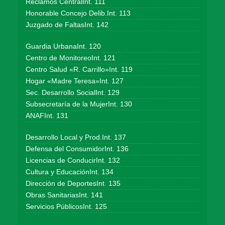
Reclamos CentralInt. 111
Honorable Concejo Delib.Int. 113
Juzgado de FaltasInt. 142
Guardia UrbanaInt. 120
Centro de MonitoreoInt. 121
Centro Salud «R. Carrillo»Int. 119
Hogar «Madre Teresa»Int. 127
Sec. Desarrollo SocialInt. 129
Subsecretaría de la MujerInt. 130
ANAFInt. 131
Desarrollo Local y Prod.Int. 137
Defensa del ConsumidorInt. 136
Licencias de ConducirInt. 132
Cultura y EducaciónInt. 134
Dirección de DeportesInt. 135
Obras SanitariasInt. 141
Servicios PúblicosInt. 125