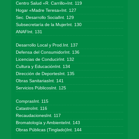
Centro Salud «R. Carrillo»Int. 119
Hogar «Madre Teresa»Int. 127
Sec. Desarrollo SocialInt. 129
Subsecretaría de la MujerInt. 130
ANAFInt. 131
Desarrollo Local y Prod.Int. 137
Defensa del ConsumidorInt. 136
Licencias de ConducirInt. 132
Cultura y EducaciónInt. 134
Dirección de DeportesInt. 135
Obras SanitariasInt. 141
Servicios PúblicosInt. 125
ComprasInt. 115
CatastroInt. 116
RecaudacionesInt. 117
Bromatología y AmbienteInt. 143
Obras Públicas (Tinglado)Int. 144