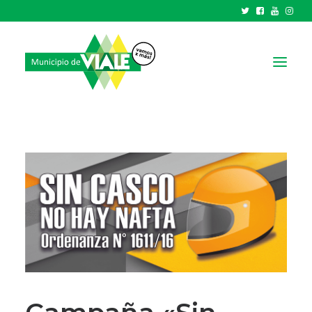
NOTICIAS
GOBIERNO
HCD
TRÁMITES Y SERVICIOS
CIUDAD
PARQUE INDUSTRIAL
RECAUDACIONES