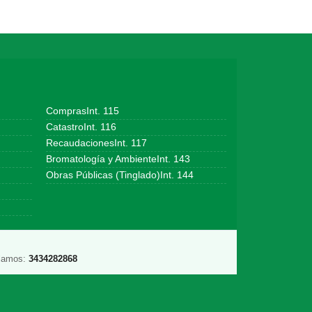
ComprasInt. 115
CatastroInt. 116
RecaudacionesInt. 117
Bromatología y AmbienteInt. 143
Obras Públicas (Tinglado)Int. 144
lamos:
3434282868