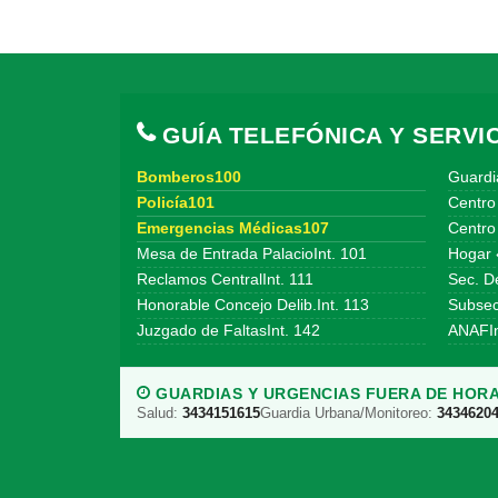
GUÍA TELEFÓNICA Y SERVIC
Bomberos100
Guardi
Policía101
Centro
Emergencias Médicas107
Centro 
Mesa de Entrada PalacioInt. 101
Hogar 
Reclamos CentralInt. 111
Sec. De
Honorable Concejo Delib.Int. 113
Subsecr
Juzgado de FaltasInt. 142
ANAFIn
GUARDIAS Y URGENCIAS FUERA DE HORA
Salud:
3434151615
Guardia Urbana/Monitoreo:
3434620