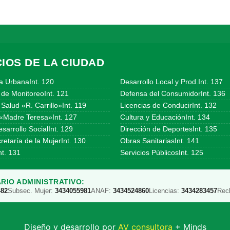
IOS DE LA CIUDAD
a UrbanaInt. 120
Desarrollo Local y Prod.Int. 137
 de MonitoreoInt. 121
Defensa del ConsumidorInt. 136
Salud «R. Carrillo»Int. 119
Licencias de ConducirInt. 132
«Madre Teresa»Int. 127
Cultura y EducaciónInt. 134
sarrollo SocialInt. 129
Dirección de DeportesInt. 135
etaría de la MujerInt. 130
Obras SanitariasInt. 141
t. 131
Servicios PúblicosInt. 125
RIO ADMINISTRATIVO:
482
Subsec. Mujer:
3434055981
ANAF:
3434524860
Licencias:
3434283457
Rec
Diseño y desarrollo por
AV consultora
+ Minds