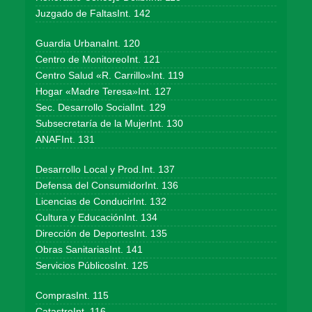
Juzgado de FaltasInt. 142
Guardia UrbanaInt. 120
Centro de MonitoreoInt. 121
Centro Salud «R. Carrillo»Int. 119
Hogar «Madre Teresa»Int. 127
Sec. Desarrollo SocialInt. 129
Subsecretaría de la MujerInt. 130
ANAFInt. 131
Desarrollo Local y Prod.Int. 137
Defensa del ConsumidorInt. 136
Licencias de ConducirInt. 132
Cultura y EducaciónInt. 134
Dirección de DeportesInt. 135
Obras SanitariasInt. 141
Servicios PúblicosInt. 125
ComprasInt. 115
CatastroInt. 116