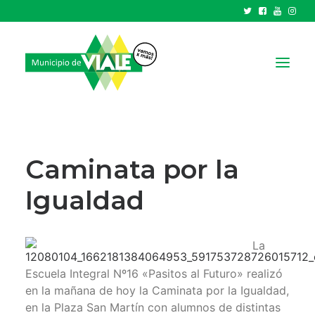
NOTICIAS
GOBIERNO
Caminata por la
HCD
Igualdad
TRÁMITES Y SERVICIOS
CIUDAD
La
PARQUE INDUSTRIAL
Escuela Integral Nº16 «Pasitos al Futuro» realizó
en la mañana de hoy la Caminata por la Igualdad,
RECAUDACIONES
en la Plaza San Martín con alumnos de distintas