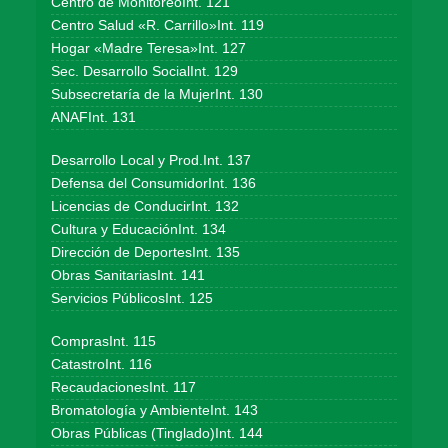
Centro de MonitoreoInt. 121
Centro Salud «R. Carrillo»Int. 119
Hogar «Madre Teresa»Int. 127
Sec. Desarrollo SocialInt. 129
Subsecretaría de la MujerInt. 130
ANAFInt. 131
Desarrollo Local y Prod.Int. 137
Defensa del ConsumidorInt. 136
Licencias de ConducirInt. 132
Cultura y EducaciónInt. 134
Dirección de DeportesInt. 135
Obras SanitariasInt. 141
Servicios PúblicosInt. 125
ComprasInt. 115
CatastroInt. 116
RecaudacionesInt. 117
Bromatología y AmbienteInt. 143
Obras Públicas (Tinglado)Int. 144