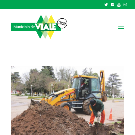
NOTICIAS
GOBIERNO
HCD
TRÁMITES Y SERVICIOS
CIUDAD
PARQUE INDUSTRIAL
RECAUDACIONES