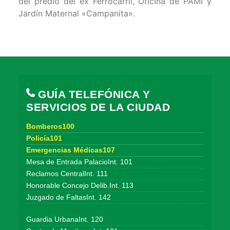
del predio del ex Ferrocarril, Oficina de PAMI y
Jardín Maternal «Campanita».
GUÍA TELEFÓNICA Y
SERVICIOS DE LA CIUDAD
Bomberos100
Policía101
Emergencias Médicas107
Mesa de Entrada PalacioInt. 101
Reclamos CentralInt. 111
Honorable Concejo Delib.Int. 113
Juzgado de FaltasInt. 142
Guardia UrbanaInt. 120