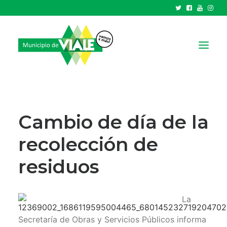
NOTICIAS
GOBIERNO
Cambio de día de la
HCD
recolección de
TRÁMITES Y SERVICIOS
residuos
CIUDAD
PARQUE INDUSTRIAL
La
RECAUDACIONES
Secretaría de Obras y Servicios Públicos informa