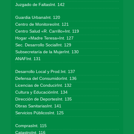
Juzgado de FaltasInt. 142
Guardia UrbanaInt. 120
Centro de MonitoreoInt. 121
Centro Salud «R. Carrillo»Int. 119
Hogar «Madre Teresa»Int. 127
Sec. Desarrollo SocialInt. 129
Subsecretaría de la MujerInt. 130
ANAFInt. 131
Desarrollo Local y Prod.Int. 137
Defensa del ConsumidorInt. 136
Licencias de ConducirInt. 132
Cultura y EducaciónInt. 134
Dirección de DeportesInt. 135
Obras SanitariasInt. 141
Servicios PúblicosInt. 125
ComprasInt. 115
CatastroInt. 116