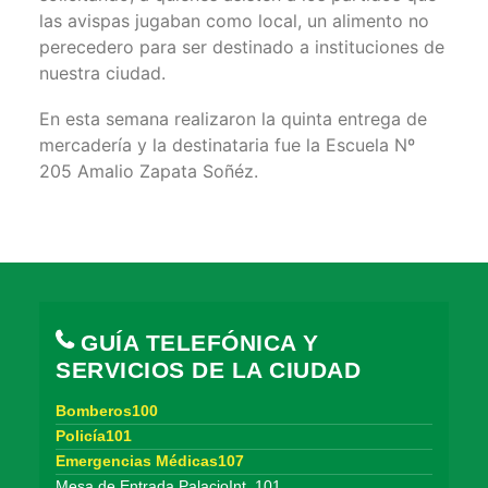
las avispas jugaban como local, un alimento no
perecedero para ser destinado a instituciones de
nuestra ciudad.
En esta semana realizaron la quinta entrega de
mercadería y la destinataria fue la Escuela Nº
205 Amalio Zapata Soñéz.
GUÍA TELEFÓNICA Y
SERVICIOS DE LA CIUDAD
Bomberos100
Policía101
Emergencias Médicas107
Mesa de Entrada PalacioInt. 101