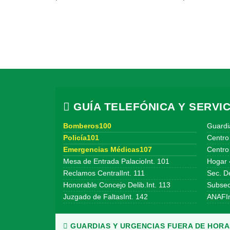
GUÍA TELEFÓNICA Y SERVIC
Bomberos100
Guardi
Policía101
Centro
Emergencias Médicas107
Centro 
Mesa de Entrada PalacioInt. 101
Hogar 
Reclamos CentralInt. 111
Sec. De
Honorable Concejo Delib.Int. 113
Subsecr
Juzgado de FaltasInt. 142
ANAFIn
GUARDIAS Y URGENCIAS FUERA DE HORAR