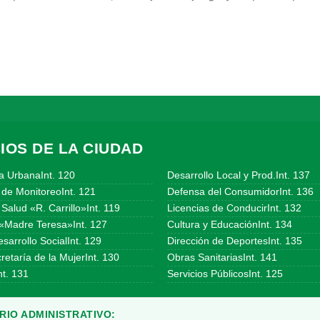
IOS DE LA CIUDAD
a UrbanaInt. 120
Desarrollo Local y Prod.Int. 137
 de MonitoreoInt. 121
Defensa del ConsumidorInt. 136
Salud «R. Carrillo»Int. 119
Licencias de ConducirInt. 132
«Madre Teresa»Int. 127
Cultura y EducaciónInt. 134
sarrollo SocialInt. 129
Dirección de DeportesInt. 135
etaría de la MujerInt. 130
Obras SanitariasInt. 141
t. 131
Servicios PúblicosInt. 125
IO ADMINISTRATIVO: