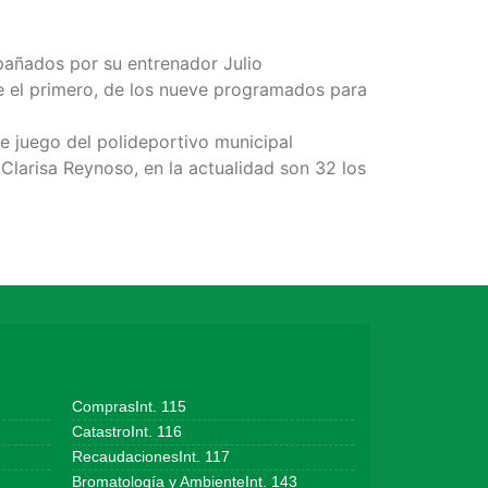
añados por su entrenador Julio
ue el primero, de los nueve programados para
de juego del polideportivo municipal
 Clarisa Reynoso, en la actualidad son 32 los
ComprasInt. 115
CatastroInt. 116
RecaudacionesInt. 117
Bromatología y AmbienteInt. 143