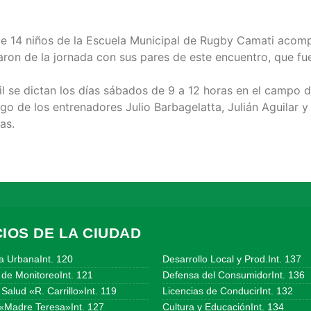
de 14 niños de la Escuela Municipal de Rugby Camati aco
mp
aron de la jornada con sus pares de este encuentro, que f
il se dictan los días sábados de 9 a 12 horas en el campo 
go de los entrenadores Julio Barbagelatta, Julián Aguilar y
as.
IOS DE LA CIUDAD
a UrbanaInt. 120
Desarrollo Local y Prod.Int. 137
 de MonitoreoInt. 121
Defensa del ConsumidorInt. 136
Salud «R. Carrillo»Int. 119
Licencias de ConducirInt. 132
«Madre Teresa»Int. 127
Cultura y EducaciónInt. 134