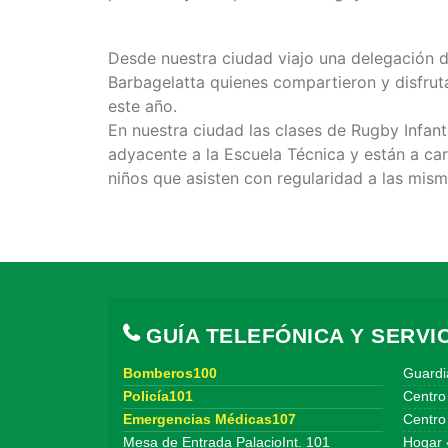
Desde nuestra ciudad viajo una delegación 
Barbagelatta quienes compartieron y disfrut
este año.
En nuestra ciudad las clases de Rugby Infant
adyacente a la Escuela Técnica y están a car
niños que asisten con regularidad a las mism
GUÍA TELEFÓNICA Y SERVIC
Bomberos100
Guardi
Policía101
Centro
Emergencias Médicas107
Centro 
Mesa de Entrada PalacioInt. 101
Hogar 