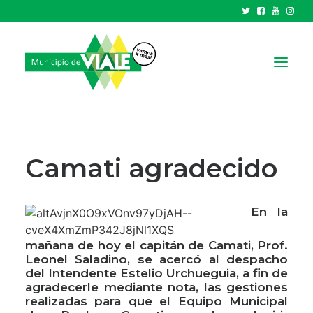
NOTICIAS
GOBIERNO
Camati agradecido
HCD
TRÁMITES Y SERVICIOS
En la
CIUDAD
mañana de hoy el capitán de Camati, Prof.
PARQUE INDUSTRIAL
Leonel Saladino, se acercó al despacho
del Intendente Estelio Urchueguia, a fin de
agradecerle mediante nota, las gestiones
RECAUDACIONES
realizadas para que el Equipo Municipal