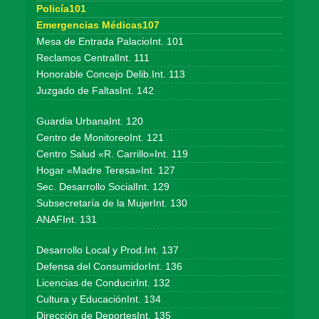
Policía101
Emergencias Médicas107
Mesa de Entrada PalacioInt. 101
Reclamos CentralInt. 111
Honorable Concejo Delib.Int. 113
Juzgado de FaltasInt. 142
Guardia UrbanaInt. 120
Centro de MonitoreoInt. 121
Centro Salud «R. Carrillo»Int. 119
Hogar «Madre Teresa»Int. 127
Sec. Desarrollo SocialInt. 129
Subsecretaría de la MujerInt. 130
ANAFInt. 131
Desarrollo Local y Prod.Int. 137
Defensa del ConsumidorInt. 136
Licencias de ConducirInt. 132
Cultura y EducaciónInt. 134
Dirección de DeportesInt. 135