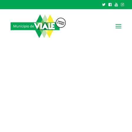
NOTICIAS
GOBIERNO
HCD
TRÁMITES Y SERVICIOS
CIUDAD
PARQUE INDUSTRIAL
RECAUDACIONES