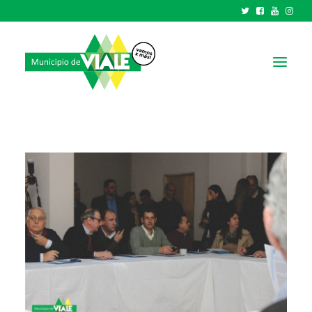
NOTICIAS
GOBIERNO
HCD
TRÁMITES Y SERVICIOS
CIUDAD
PARQUE INDUSTRIAL
RECAUDACIONES