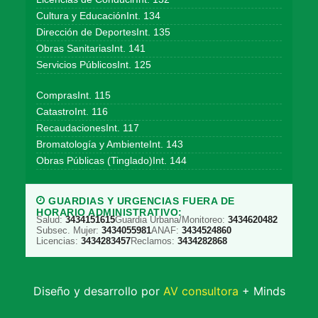
Cultura y EducaciónInt. 134
Dirección de DeportesInt. 135
Obras SanitariasInt. 141
Servicios PúblicosInt. 125
ComprasInt. 115
CatastroInt. 116
RecaudacionesInt. 117
Bromatología y AmbienteInt. 143
Obras Públicas (Tinglado)Int. 144
GUARDIAS Y URGENCIAS FUERA DE
HORARIO ADMINISTRATIVO:
Salud:
3434151615
Guardia Urbana/Monitoreo:
3434620482
Subsec. Mujer:
3434055981
ANAF:
3434524860
Licencias:
3434283457
Reclamos:
3434282868
Diseño y desarrollo por
AV consultora
+ Minds