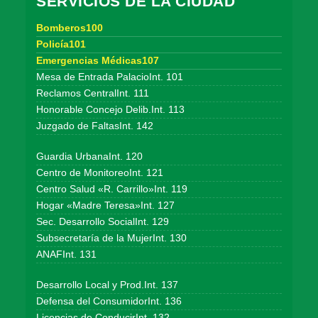
SERVICIOS DE LA CIUDAD
Bomberos100
Policía101
Emergencias Médicas107
Mesa de Entrada PalacioInt. 101
Reclamos CentralInt. 111
Honorable Concejo Delib.Int. 113
Juzgado de FaltasInt. 142
Guardia UrbanaInt. 120
Centro de MonitoreoInt. 121
Centro Salud «R. Carrillo»Int. 119
Hogar «Madre Teresa»Int. 127
Sec. Desarrollo SocialInt. 129
Subsecretaría de la MujerInt. 130
ANAFInt. 131
Desarrollo Local y Prod.Int. 137
Defensa del ConsumidorInt. 136
Licencias de ConducirInt. 132