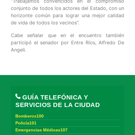
“Trabajamos convencidos en el compromiso
conjunto de todos los actores del Estado, con un
horizonte común para lograr una mejor calidad
de vida de todos los vecinos”.
Cabe señalar que en el encuentro también
participó el senador por Entre Ríos, Alfredo De
Angeli.
GUÍA TELEFÓNICA Y
SERVICIOS DE LA CIUDAD
Bomberos100
Policía101
Emergencias Médicas107