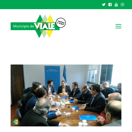
NOTICIAS
GOBIERNO
HCD
TRÁMITES Y SERVICIOS
CIUDAD
PARQUE INDUSTRIAL
RECAUDACIONES