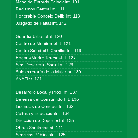
Mesa de Entrada PalacioInt. 101
Reclamos CentralInt. 111
Honorable Concejo Delib.Int. 113
Juzgado de FaltasInt. 142
Guardia UrbanaInt. 120
Centro de MonitoreoInt. 121
Centro Salud «R. Carrillo»Int. 119
Hogar «Madre Teresa»Int. 127
Sec. Desarrollo SocialInt. 129
Subsecretaría de la MujerInt. 130
ANAFInt. 131
Desarrollo Local y Prod.Int. 137
Defensa del ConsumidorInt. 136
Licencias de ConducirInt. 132
Cultura y EducaciónInt. 134
Dirección de DeportesInt. 135
Obras SanitariasInt. 141
Servicios PúblicosInt. 125