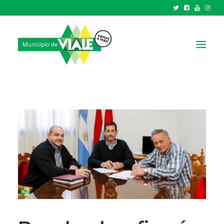
NOTICIAS
GOBIERNO
HCD
TRÁMITES Y SERVICIOS
CIUDAD
PARQUE INDUSTRIAL
RECAUDACIONES