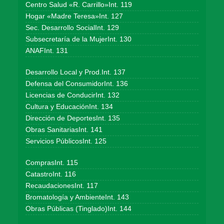
Centro Salud «R. Carrillo»Int. 119
Hogar «Madre Teresa»Int. 127
Sec. Desarrollo SocialInt. 129
Subsecretaría de la MujerInt. 130
ANAFInt. 131
Desarrollo Local y Prod.Int. 137
Defensa del ConsumidorInt. 136
Licencias de ConducirInt. 132
Cultura y EducaciónInt. 134
Dirección de DeportesInt. 135
Obras SanitariasInt. 141
Servicios PúblicosInt. 125
ComprasInt. 115
CatastroInt. 116
RecaudacionesInt. 117
Bromatología y AmbienteInt. 143
Obras Públicas (Tinglado)Int. 144