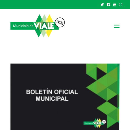
NOTICIAS
GOBIERNO
HCD
TRÁMITES Y SERVICIOS
CIUDAD
PARQUE INDUSTRIAL
RECAUDACIONES