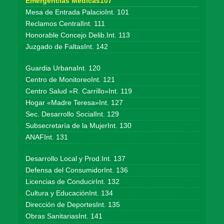
Emergencias Médicas107
Mesa de Entrada PalacioInt. 101
Reclamos CentralInt. 111
Honorable Concejo Delib.Int. 113
Juzgado de FaltasInt. 142
Guardia UrbanaInt. 120
Centro de MonitoreoInt. 121
Centro Salud «R. Carrillo»Int. 119
Hogar «Madre Teresa»Int. 127
Sec. Desarrollo SocialInt. 129
Subsecretaría de la MujerInt. 130
ANAFInt. 131
Desarrollo Local y Prod.Int. 137
Defensa del ConsumidorInt. 136
Licencias de ConducirInt. 132
Cultura y EducaciónInt. 134
Dirección de DeportesInt. 135
Obras SanitariasInt. 141