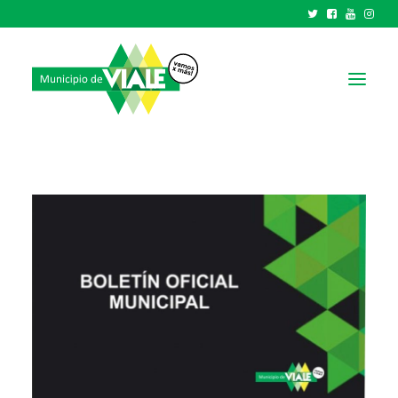
NOTICIAS
GOBIERNO
HCD
TRÁMITES Y SERVICIOS
CIUDAD
PARQUE INDUSTRIAL
RECAUDACIONES