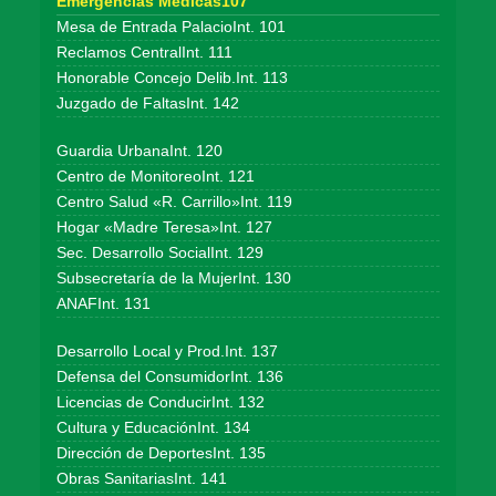
Emergencias Médicas107
Mesa de Entrada PalacioInt. 101
Reclamos CentralInt. 111
Honorable Concejo Delib.Int. 113
Juzgado de FaltasInt. 142
Guardia UrbanaInt. 120
Centro de MonitoreoInt. 121
Centro Salud «R. Carrillo»Int. 119
Hogar «Madre Teresa»Int. 127
Sec. Desarrollo SocialInt. 129
Subsecretaría de la MujerInt. 130
ANAFInt. 131
Desarrollo Local y Prod.Int. 137
Defensa del ConsumidorInt. 136
Licencias de ConducirInt. 132
Cultura y EducaciónInt. 134
Dirección de DeportesInt. 135
Obras SanitariasInt. 141