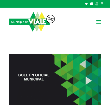
NOTICIAS
GOBIERNO
HCD
TRÁMITES Y SERVICIOS
CIUDAD
PARQUE INDUSTRIAL
RECAUDACIONES