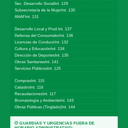
Sec. Desarrollo SocialInt. 129
Subsecretaría de la MujerInt. 130
ANAFInt. 131
Desarrollo Local y Prod.Int. 137
Defensa del ConsumidorInt. 136
Licencias de ConducirInt. 132
Cultura y EducaciónInt. 134
Dirección de DeportesInt. 135
Obras SanitariasInt. 141
Servicios PúblicosInt. 125
ComprasInt. 115
CatastroInt. 116
RecaudacionesInt. 117
Bromatología y AmbienteInt. 143
Obras Públicas (Tinglado)Int. 144
GUARDIAS Y URGENCIAS FUERA DE
HORARIO ADMINISTRATIVO: