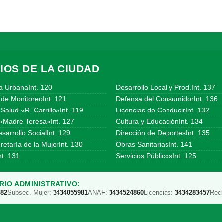
IOS DE LA CIUDAD
a UrbanaInt. 120
Desarrollo Local y Prod.Int. 137
 de MonitoreoInt. 121
Defensa del ConsumidorInt. 136
Salud «R. Carrillo»Int. 119
Licencias de ConducirInt. 132
«Madre Teresa»Int. 127
Cultura y EducaciónInt. 134
sarrollo SocialInt. 129
Dirección de DeportesInt. 135
etaría de la MujerInt. 130
Obras SanitariasInt. 141
t. 131
Servicios PúblicosInt. 125
IO ADMINISTRATIVO:
482
Subsec. Mujer:
3434055981
ANAF:
3434524860
Licencias:
3434283457
Rec