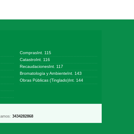
ComprasInt. 115
CatastroInt. 116
RecaudacionesInt. 117
Bromatología y AmbienteInt. 143
Obras Públicas (Tinglado)Int. 144
lamos:
3434282868