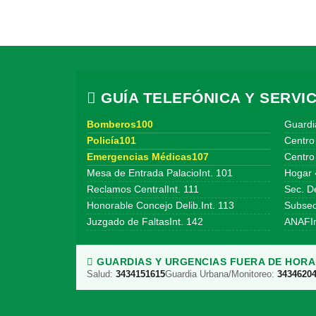
GUÍA TELEFÓNICA Y SERVIC
Bomberos100
Guardi
Policía101
Centro
Emergencias Médicas107
Centro 
Mesa de Entrada PalacioInt. 101
Hogar 
Reclamos CentralInt. 111
Sec. De
Honorable Concejo Delib.Int. 113
Subsecr
Juzgado de FaltasInt. 142
ANAFIn
GUARDIAS Y URGENCIAS FUERA DE HORAR
Salud:
3434151615
Guardia Urbana/Monitoreo:
3434620