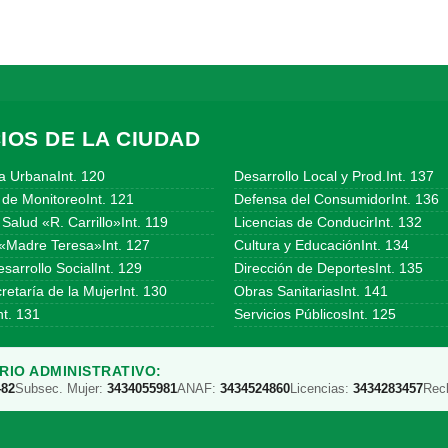
IOS DE LA CIUDAD
a UrbanaInt. 120
Desarrollo Local y Prod.Int. 137
 de MonitoreoInt. 121
Defensa del ConsumidorInt. 136
Salud «R. Carrillo»Int. 119
Licencias de ConducirInt. 132
«Madre Teresa»Int. 127
Cultura y EducaciónInt. 134
sarrollo SocialInt. 129
Dirección de DeportesInt. 135
etaría de la MujerInt. 130
Obras SanitariasInt. 141
t. 131
Servicios PúblicosInt. 125
IO ADMINISTRATIVO:
482
Subsec. Mujer:
3434055981
ANAF:
3434524860
Licencias:
3434283457
Rec