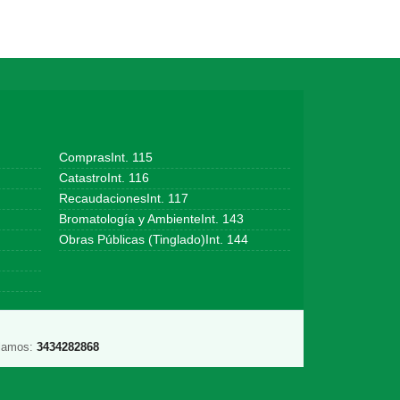
ComprasInt. 115
CatastroInt. 116
RecaudacionesInt. 117
Bromatología y AmbienteInt. 143
Obras Públicas (Tinglado)Int. 144
lamos:
3434282868