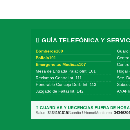
GUÍA TELEFÓNICA Y SERVIC
Bomberos100
Guardi
Policía101
Centro
Emergencias Médicas107
Centro 
Mesa de Entrada PalacioInt. 101
Hogar 
Reclamos CentralInt. 111
Sec. De
Honorable Concejo Delib.Int. 113
Subsecr
Juzgado de FaltasInt. 142
ANAFIn
GUARDIAS Y URGENCIAS FUERA DE HORAR
Salud:
3434151615
Guardia Urbana/Monitoreo:
3434620