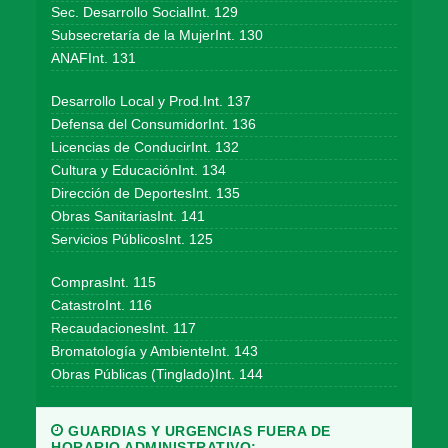
Sec. Desarrollo SocialInt. 129
Subsecretaría de la MujerInt. 130
ANAFInt. 131
Desarrollo Local y Prod.Int. 137
Defensa del ConsumidorInt. 136
Licencias de ConducirInt. 132
Cultura y EducaciónInt. 134
Dirección de DeportesInt. 135
Obras SanitariasInt. 141
Servicios PúblicosInt. 125
ComprasInt. 115
CatastroInt. 116
RecaudacionesInt. 117
Bromatología y AmbienteInt. 143
Obras Públicas (Tinglado)Int. 144
GUARDIAS Y URGENCIAS FUERA DE
HORARIO ADMINISTRATIVO: