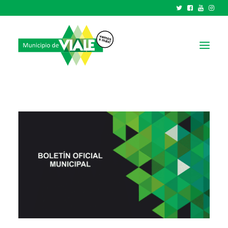
NOTICIAS
GOBIERNO
HCD
TRÁMITES Y SERVICIOS
CIUDAD
PARQUE INDUSTRIAL
RECAUDACIONES