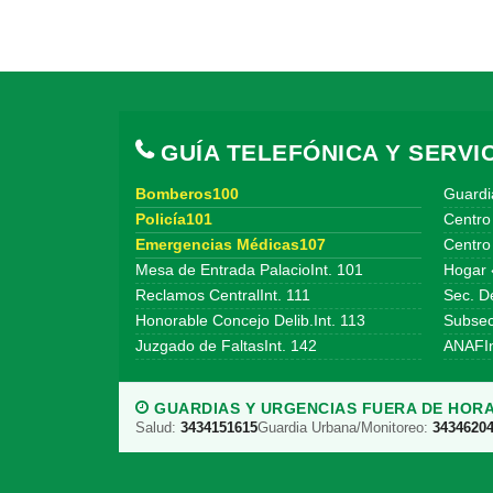
GUÍA TELEFÓNICA Y SERVIC
Bomberos100
Guardi
Policía101
Centro
Emergencias Médicas107
Centro 
Mesa de Entrada PalacioInt. 101
Hogar 
Reclamos CentralInt. 111
Sec. De
Honorable Concejo Delib.Int. 113
Subsecr
Juzgado de FaltasInt. 142
ANAFIn
GUARDIAS Y URGENCIAS FUERA DE HORA
Salud:
3434151615
Guardia Urbana/Monitoreo:
3434620