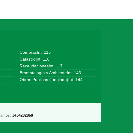
ComprasInt. 115
CatastroInt. 116
RecaudacionesInt. 117
Bromatología y AmbienteInt. 143
Obras Públicas (Tinglado)Int. 144
lamos:
3434282868