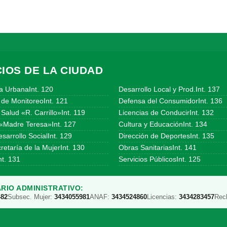
IOS DE LA CIUDAD
a UrbanaInt. 120
Desarrollo Local y Prod.Int. 137
 de MonitoreoInt. 121
Defensa del ConsumidorInt. 136
Salud «R. Carrillo»Int. 119
Licencias de ConducirInt. 132
«Madre Teresa»Int. 127
Cultura y EducaciónInt. 134
sarrollo SocialInt. 129
Dirección de DeportesInt. 135
etaría de la MujerInt. 130
Obras SanitariasInt. 141
t. 131
Servicios PúblicosInt. 125
RIO ADMINISTRATIVO:
482
Subsec. Mujer:
3434055981
ANAF:
3434524860
Licencias:
3434283457
Rec