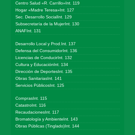
Centro Salud «R. Carrillo»Int. 119
Hogar «Madre Teresa»Int. 127
Sec. Desarrollo SocialInt. 129
Subsecretaría de la MujerInt. 130
ANAFInt. 131
Desarrollo Local y Prod.Int. 137
Defensa del ConsumidorInt. 136
Licencias de ConducirInt. 132
Cultura y EducaciónInt. 134
Dirección de DeportesInt. 135
Obras SanitariasInt. 141
Servicios PúblicosInt. 125
ComprasInt. 115
CatastroInt. 116
RecaudacionesInt. 117
Bromatología y AmbienteInt. 143
Obras Públicas (Tinglado)Int. 144