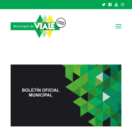
NOTICIAS
GOBIERNO
HCD
TRÁMITES Y SERVICIOS
CIUDAD
PARQUE INDUSTRIAL
RECAUDACIONES