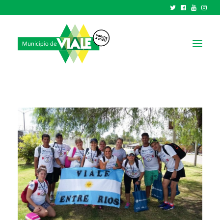
NOTICIAS
GOBIERNO
HCD
TRÁMITES Y SERVICIOS
CIUDAD
PARQUE INDUSTRIAL
RECAUDACIONES