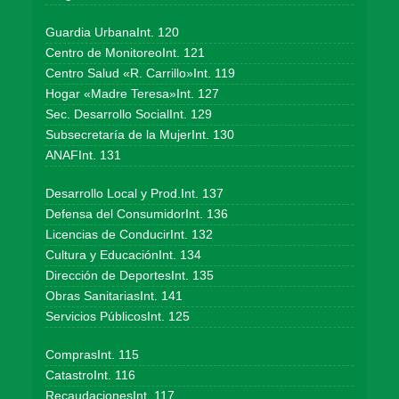
Guardia UrbanaInt. 120
Centro de MonitoreoInt. 121
Centro Salud «R. Carrillo»Int. 119
Hogar «Madre Teresa»Int. 127
Sec. Desarrollo SocialInt. 129
Subsecretaría de la MujerInt. 130
ANAFInt. 131
Desarrollo Local y Prod.Int. 137
Defensa del ConsumidorInt. 136
Licencias de ConducirInt. 132
Cultura y EducaciónInt. 134
Dirección de DeportesInt. 135
Obras SanitariasInt. 141
Servicios PúblicosInt. 125
ComprasInt. 115
CatastroInt. 116
RecaudacionesInt. 117