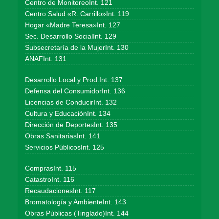
Centro de MonitoreoInt. 121
Centro Salud «R. Carrillo»Int. 119
Hogar «Madre Teresa»Int. 127
Sec. Desarrollo SocialInt. 129
Subsecretaría de la MujerInt. 130
ANAFInt. 131
Desarrollo Local y Prod.Int. 137
Defensa del ConsumidorInt. 136
Licencias de ConducirInt. 132
Cultura y EducaciónInt. 134
Dirección de DeportesInt. 135
Obras SanitariasInt. 141
Servicios PúblicosInt. 125
ComprasInt. 115
CatastroInt. 116
RecaudacionesInt. 117
Bromatología y AmbienteInt. 143
Obras Públicas (Tinglado)Int. 144