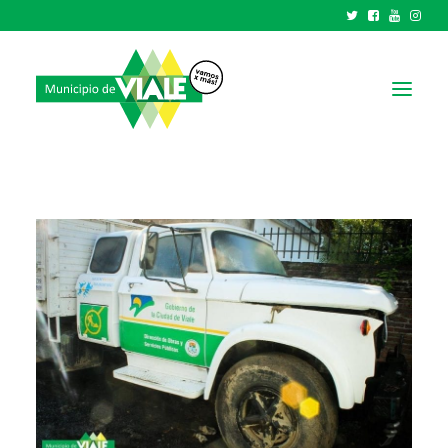
NOTICIAS
GOBIERNO
HCD
TRÁMITES Y SERVICIOS
CIUDAD
PARQUE INDUSTRIAL
RECAUDACIONES