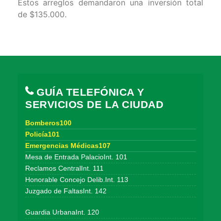
Estos arreglos demandaron una inversión total
de $135.000.
GUÍA TELEFÓNICA Y
SERVICIOS DE LA CIUDAD
Bomberos100
Policía101
Emergencias Médicas107
Mesa de Entrada PalacioInt. 101
Reclamos CentralInt. 111
Honorable Concejo Delib.Int. 113
Juzgado de FaltasInt. 142
Guardia UrbanaInt. 120