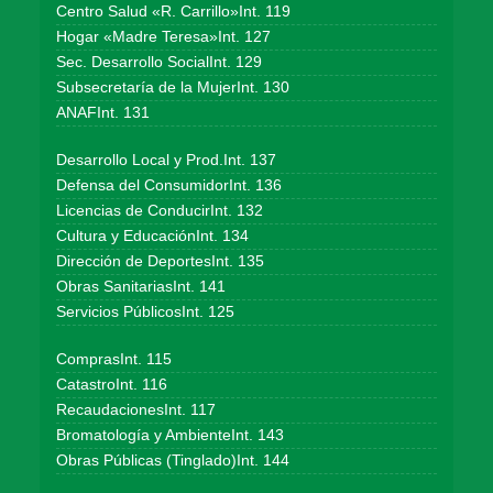
Centro Salud «R. Carrillo»Int. 119
Hogar «Madre Teresa»Int. 127
Sec. Desarrollo SocialInt. 129
Subsecretaría de la MujerInt. 130
ANAFInt. 131
Desarrollo Local y Prod.Int. 137
Defensa del ConsumidorInt. 136
Licencias de ConducirInt. 132
Cultura y EducaciónInt. 134
Dirección de DeportesInt. 135
Obras SanitariasInt. 141
Servicios PúblicosInt. 125
ComprasInt. 115
CatastroInt. 116
RecaudacionesInt. 117
Bromatología y AmbienteInt. 143
Obras Públicas (Tinglado)Int. 144