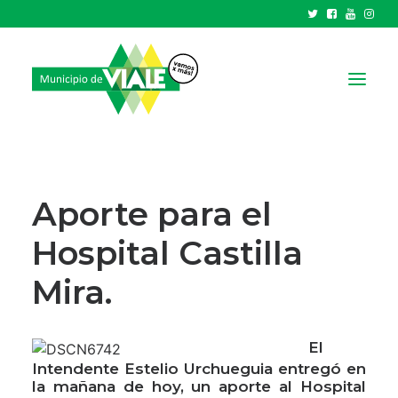
NOTICIAS
GOBIERNO
Aporte para el
HCD
Hospital Castilla
TRÁMITES Y SERVICIOS
Mira.
CIUDAD
PARQUE INDUSTRIAL
El
RECAUDACIONES
Intendente Estelio Urchueguia entregó en
la mañana de hoy, un aporte al Hospital