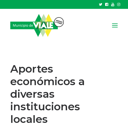
NOTICIAS
GOBIERNO
Aportes
HCD
económicos a
TRÁMITES Y SERVICIOS
diversas
CIUDAD
PARQUE INDUSTRIAL
instituciones
locales
RECAUDACIONES