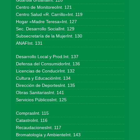
Guardia UrbanaInt. 120
Centro de MonitoreoInt. 121
Centro Salud «R. Carrillo»Int. 119
Hogar «Madre Teresa»Int. 127
Sec. Desarrollo SocialInt. 129
Subsecretaría de la MujerInt. 130
ANAFInt. 131
Desarrollo Local y Prod.Int. 137
Defensa del ConsumidorInt. 136
Licencias de ConducirInt. 132
Cultura y EducaciónInt. 134
Dirección de DeportesInt. 135
Obras SanitariasInt. 141
Servicios PúblicosInt. 125
ComprasInt. 115
CatastroInt. 116
RecaudacionesInt. 117
Bromatología y AmbienteInt. 143