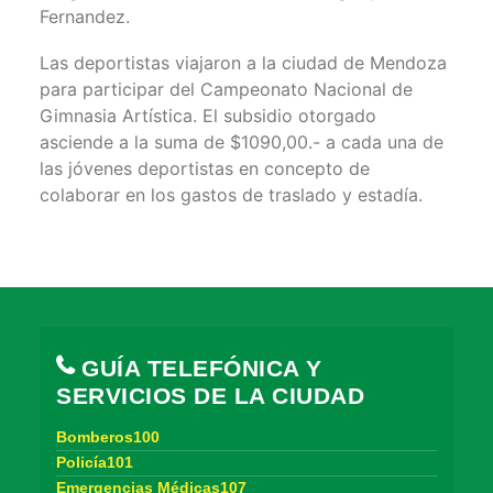
Fernandez.
Las deportistas viajaron a la ciudad de Mendoza
para participar del Campeonato Nacional de
Gimnasia Artística. El subsidio otorgado
asciende a la suma de $1090,00.- a cada una de
las jóvenes deportistas en concepto de
colaborar en los gastos de traslado y estadía.
GUÍA TELEFÓNICA Y
SERVICIOS DE LA CIUDAD
Bomberos100
Policía101
Emergencias Médicas107