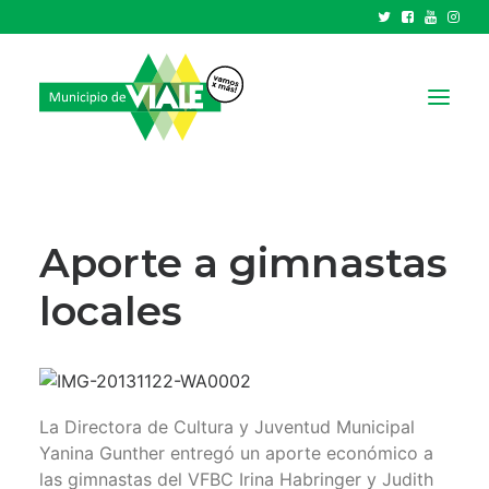
NOTICIAS
GOBIERNO
Aporte a gimnastas
HCD
locales
TRÁMITES Y SERVICIOS
CIUDAD
PARQUE INDUSTRIAL
La Directora de Cultura y Juventud Municipal
RECAUDACIONES
Yanina Gunther entregó un aporte económico a
las gimnastas del VFBC Irina Habringer y Judith