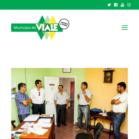
NOTICIAS
GOBIERNO
HCD
TRÁMITES Y SERVICIOS
CIUDAD
PARQUE INDUSTRIAL
RECAUDACIONES