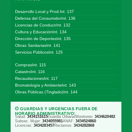
Desarrollo Local y Prod.Int. 137
Defensa del ConsumidorInt. 136
Licencias de ConducirInt. 132
Cultura y EducaciónInt. 134
Dirección de DeportesInt. 135
Obras SanitariasInt. 141
Servicios PúblicosInt. 125
ComprasInt. 115
CatastroInt. 116
RecaudacionesInt. 117
Bromatología y AmbienteInt. 143
Obras Públicas (Tinglado)Int. 144
GUARDIAS Y URGENCIAS FUERA DE
HORARIO ADMINISTRATIVO:
Salud:
3434151615
Guardia Urbana/Monitoreo:
3434620482
Subsec. Mujer:
3434055981
ANAF:
3434524860
Licencias:
3434283457
Reclamos:
3434282868