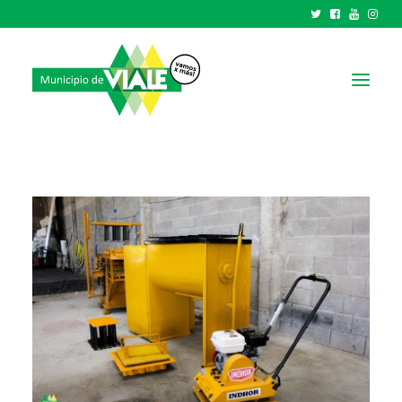
NOTICIAS
GOBIERNO
HCD
TRÁMITES Y SERVICIOS
CIUDAD
PARQUE INDUSTRIAL
RECAUDACIONES