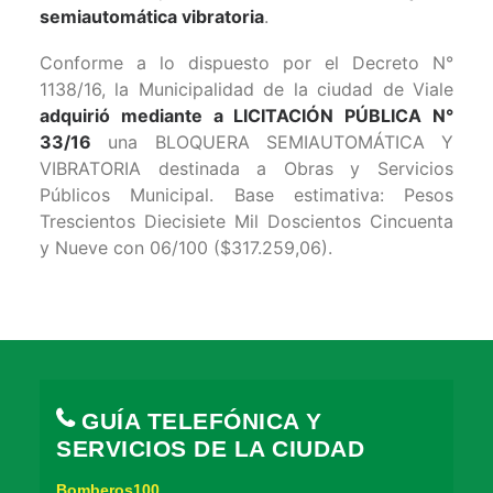
semiautomática vibratoria
.
Conforme a lo dispuesto por el Decreto N°
1138/16, la Municipalidad de la ciudad de Viale
adquirió mediante a LICITACIÓN PÚBLICA N°
33/16
una BLOQUERA SEMIAUTOMÁTICA Y
VIBRATORIA destinada a Obras y Servicios
Públicos Municipal. Base estimativa: Pesos
Trescientos Diecisiete Mil Doscientos Cincuenta
y Nueve con 06/100 ($317.259,06).
GUÍA TELEFÓNICA Y
SERVICIOS DE LA CIUDAD
Bomberos100