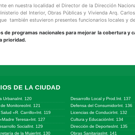
te en nuestra localidad el Director de la Dirección Naciona
nisterio del Interior, Obras Públicas y Vivienda Arq. Carlos
que también estuvieron presentes funcionarios locales y de
os de programas nacionales para mejorar la cobertura y ca
a prioridad.
IOS DE LA CIUDAD
a UrbanaInt. 120
Desarrollo Local y Prod.Int. 137
 de MonitoreoInt. 121
Defensa del ConsumidorInt. 136
Salud «R. Carrillo»Int. 119
Licencias de ConducirInt. 132
«Madre Teresa»Int. 127
Cultura y EducaciónInt. 134
sarrollo SocialInt. 129
Dirección de DeportesInt. 135
etaría de la MujerInt. 130
Obras SanitariasInt. 141