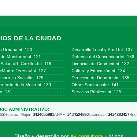
IOS DE LA CIUDAD
a UrbanaInt. 120
Desarrollo Local y Prod.Int. 137
 de MonitoreoInt. 121
Defensa del ConsumidorInt. 136
Salud «R. Carrillo»Int. 119
Licencias de ConducirInt. 132
«Madre Teresa»Int. 127
Cultura y EducaciónInt. 134
sarrollo SocialInt. 129
Dirección de DeportesInt. 135
etaría de la MujerInt. 130
Obras SanitariasInt. 141
t. 131
Servicios PúblicosInt. 125
IO ADMINISTRATIVO:
482
Subsec. Mujer:
3434055981
ANAF:
3434524860
Licencias:
3434283457
Rec
Diseño y desarrollo por
AV consultora
+ Minds