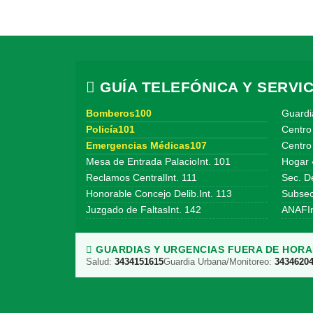
GUÍA TELEFÓNICA Y SERVIC
Bomberos100
Guardi
Policía101
Centro
Emergencias Médicas107
Centro 
Mesa de Entrada PalacioInt. 101
Hogar 
Reclamos CentralInt. 111
Sec. De
Honorable Concejo Delib.Int. 113
Subsecr
Juzgado de FaltasInt. 142
ANAFIn
GUARDIAS Y URGENCIAS FUERA DE HORAR
Salud:
3434151615
Guardia Urbana/Monitoreo:
3434620