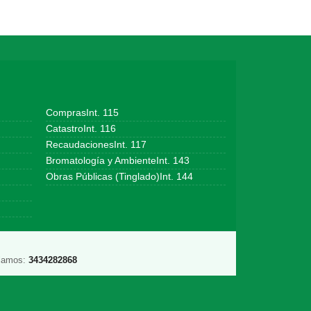
ComprasInt. 115
CatastroInt. 116
RecaudacionesInt. 117
Bromatología y AmbienteInt. 143
Obras Públicas (Tinglado)Int. 144
lamos:
3434282868