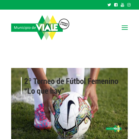
NOTICIAS
GOBIERNO
HCD
TRÁMITES Y SERVICIOS
CIUDAD
PARQUE INDUSTRIAL
RECAUDACIONES