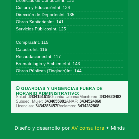
Licencias de ConducirInt. 132
Cultura y EducaciónInt. 134
Dirección de DeportesInt. 135
Obras SanitariasInt. 141
Servicios PúblicosInt. 125
ComprasInt. 115
CatastroInt. 116
RecaudacionesInt. 117
Bromatología y AmbienteInt. 143
Obras Públicas (Tinglado)Int. 144
GUARDIAS Y URGENCIAS FUERA DE
HORARIO ADMINISTRATIVO:
Salud:
3434151615
Guardia Urbana/Monitoreo:
3434620482
Subsec. Mujer:
3434055981
ANAF:
3434524860
Licencias:
3434283457
Reclamos:
3434282868
Diseño y desarrollo por
AV consultora
+ Minds