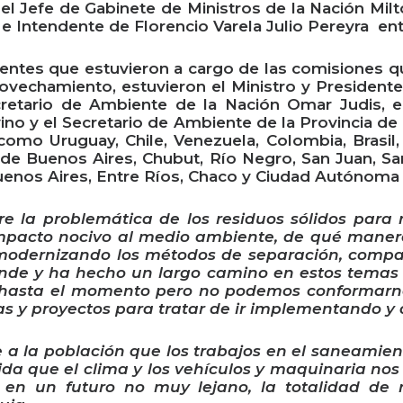
 el Jefe de Gabinete de Ministros de la Nación Mil
e Intendente de Florencio Varela Julio Pereyra ent
ntes que estuvieron a cargo de las comisiones q
rovechamiento, estuvieron el Ministro y Presidente
cretario de Ambiente de la Nación Omar Judis, e
vino y el Secretario de Ambiente de la Provincia de
omo Uruguay, Chile, Venezuela, Colombia, Brasil,
s de Buenos Aires, Chubut, Río Negro, San Juan, S
enos Aires, Entre Ríos, Chaco y Ciudad Autónoma
bre la problemática de los residuos sólidos par
mpacto nocivo al medio ambiente, de qué maner
modernizando los métodos de separación, compac
ende y ha hecho un largo camino en estos temas 
 hasta el momento pero no podemos conformar
eas y proyectos para tratar de ir implementando 
a la población que los trabajos en el saneamient
a que el clima y los vehículos y maquinaria nos
r en un futuro no muy lejano, la totalidad de