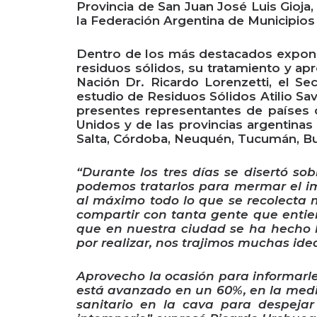
Provincia de San Juan José Luis Gioja,
la Federación Argentina de Municipios 
Dentro de los más destacados expone
residuos sólidos, su tratamiento y ap
Nación Dr. Ricardo Lorenzetti, el Se
estudio de Residuos Sólidos Atilio Sa
presentes representantes de países c
Unidos y de las provincias argentina
Salta, Córdoba, Neuquén, Tucumán, Bu
“Durante los tres días se disertó so
podemos tratarlos para mermar el i
al máximo todo lo que se recolecta 
compartir con tanta gente que enti
que en nuestra ciudad se ha hecho
por realizar, nos trajimos muchas id
Aprovecho la ocasión para informarle 
está avanzado en un 60%, en la medid
sanitario en la cava para despeja