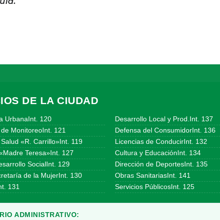
uia.
IOS DE LA CIUDAD
a UrbanaInt. 120
Desarrollo Local y Prod.Int. 137
 de MonitoreoInt. 121
Defensa del ConsumidorInt. 136
Salud «R. Carrillo»Int. 119
Licencias de ConducirInt. 132
«Madre Teresa»Int. 127
Cultura y EducaciónInt. 134
sarrollo SocialInt. 129
Dirección de DeportesInt. 135
etaría de la MujerInt. 130
Obras SanitariasInt. 141
t. 131
Servicios PúblicosInt. 125
IO ADMINISTRATIVO: