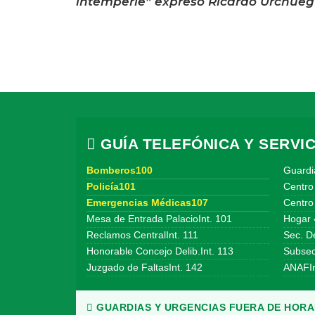
intemperie” expresó Ricardo Urchueg
GUÍA TELEFÓNICA Y SERVIC
Bomberos100
Guardi
Policía101
Centro
Emergencias Médicas107
Centro 
Mesa de Entrada PalacioInt. 101
Hogar 
Reclamos CentralInt. 111
Sec. De
Honorable Concejo Delib.Int. 113
Subsecr
Juzgado de FaltasInt. 142
ANAFIn
GUARDIAS Y URGENCIAS FUERA DE HORAR