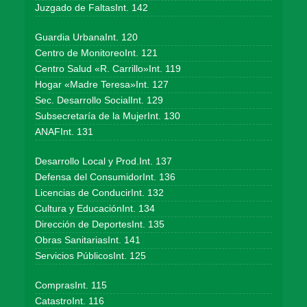
Juzgado de FaltasInt. 142
Guardia UrbanaInt. 120
Centro de MonitoreoInt. 121
Centro Salud «R. Carrillo»Int. 119
Hogar «Madre Teresa»Int. 127
Sec. Desarrollo SocialInt. 129
Subsecretaría de la MujerInt. 130
ANAFInt. 131
Desarrollo Local y Prod.Int. 137
Defensa del ConsumidorInt. 136
Licencias de ConducirInt. 132
Cultura y EducaciónInt. 134
Dirección de DeportesInt. 135
Obras SanitariasInt. 141
Servicios PúblicosInt. 125
ComprasInt. 115
CatastroInt. 116