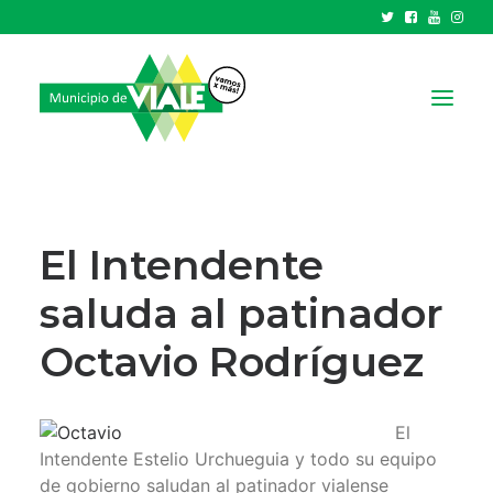
NOTICIAS
GOBIERNO
El Intendente
HCD
saluda al patinador
TRÁMITES Y SERVICIOS
Octavio Rodríguez
CIUDAD
PARQUE INDUSTRIAL
El
RECAUDACIONES
Intendente Estelio Urchueguia y todo su equipo
de gobierno saludan al patinador vialense